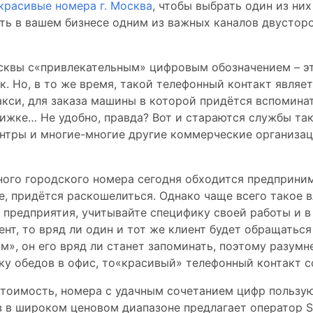
красивые номера г. Москва
, чтобы выбрать один из них
ь в вашем бизнесе одним из важных каналов двусторо
осквы с«привлекательным» цифровым обозначением – э
к. Но, в то же время, такой телефонный контакт являе
кси, для заказа машины в которой придётся вспоминат
нижке… Не удобно, правда? Вот и стараются службы та
нтры и многие-многие другие коммерческие организа
ного городского номера сегодня обходится предприним
е, придётся раскошелиться. Однако чаще всего такое 
предприятия, учитывайте специфику своей работы и в 
нт, то вряд ли один и тот же клиент будет обращаться 
», он его вряд ли станет запоминать, поэтому разумн
ку обедов в офис, то«красивый» телефонный контакт 
стоимость, номера с удачным сочетанием цифр пользу
в широком ценовом диапазоне предлагает оператор Si